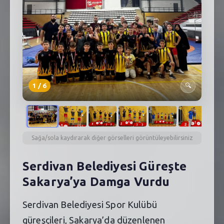
SEBİK
E
NÖBETÇI ECZANELER
SABSIS - AFET
TRAFIKPARK
1
/
6
🔍
KÜREK
PARKLAR
Sağa/sola kaydırarak diğer görselleri görüntüleyebilirsiniz
PAZAR YERLERI
ATIK YÖNETIM
Serdivan Belediyesi Güreşte
Sakarya’ya Damga Vurdu
PLANETARYUM
Serdivan Belediyesi Spor Kulübü
güreşçileri, Sakarya’da düzenlenen