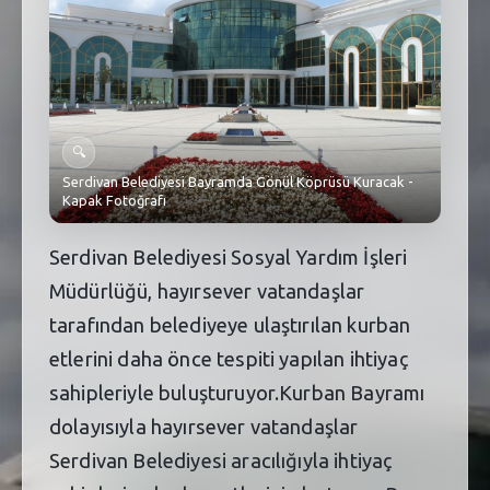
SEBİK
E
NÖBETÇI ECZANELER
SABSIS - AFET
🔍
TRAFIKPARK
Serdivan Belediyesi Bayramda Gönül Köprüsü Kuracak -
Kapak Fotoğrafı
KÜREK
Serdivan Belediyesi Sosyal Yardım İşleri
PARKLAR
Müdürlüğü, hayırsever vatandaşlar
PAZAR YERLERI
tarafından belediyeye ulaştırılan kurban
ATIK YÖNETIM
etlerini daha önce tespiti yapılan ihtiyaç
sahipleriyle buluşturuyor.Kurban Bayramı
PLANETARYUM
dolayısıyla hayırsever vatandaşlar
Serdivan Belediyesi aracılığıyla ihtiyaç