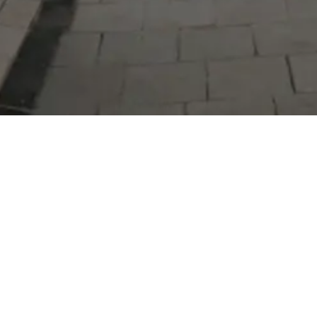
Serdivan Belediyesi
Arabacıalanı Mah. No: 328, Serdivan /
Sakarya
Tel:
444 54 50
E-posta:
info@serdivan.bel.tr