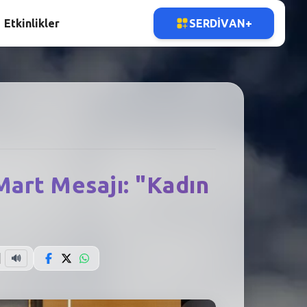
Etkinlikler
SERDIVAN+
Mart Mesajı: "Kadın
🔊