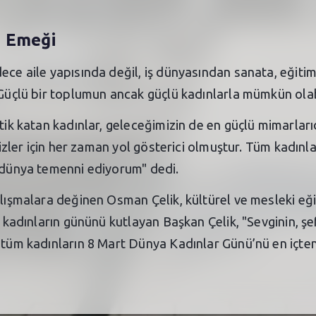
n Emeği
dece aile yapısında değil, iş dünyasından sanata, eğit
. Güçlü bir toplumun ancak güçlü kadınlarla mümkün ola
tik katan kadınlar, geleceğimizin de en güçlü mimarları
bizler için her zaman yol gösterici olmuştur. Tüm kadınl
r dünya temenni ediyorum" dedi.
alışmalara değinen Osman Çelik, kültürel ve mesleki eği
m kadınların gününü kutlayan Başkan Çelik, "Sevginin, ş
 tüm kadınların 8 Mart Dünya Kadınlar Günü’nü en içten 