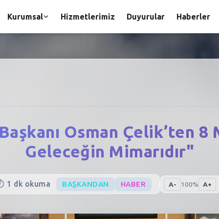
Kurumsal
Hizmetlerimiz
Duyurular
Haberler
Başkanı Osman Çelik’ten 8 
Geleceğin Mimarıdır"
⏱️
1
dk okuma
BAŞKANDAN
HABER
A-
100
%
A+