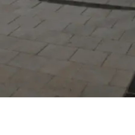
Serdivan Belediyesi
Arabacıalanı Mah. No: 328,
Serdivan / Sakarya
Tel:
444 54 50