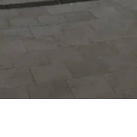
Hizmetlerimizi daha kolay kullanmak
için mobil uygulamalarımızı indirin.