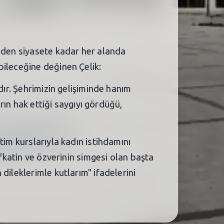
imden siyasete kadar her alanda
bileceğine değinen Çelik:
dır. Şehrimizin gelişiminde hanım
arın hak ettiği saygıyı gördüğü,
tim kurslarıyla kadın istihdamını
efkatin ve özverinin simgesi olan başta
dileklerimle kutlarım" ifadelerini