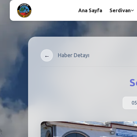
Ana Sayfa
Serdivan
←
Haber Detayı
S
05