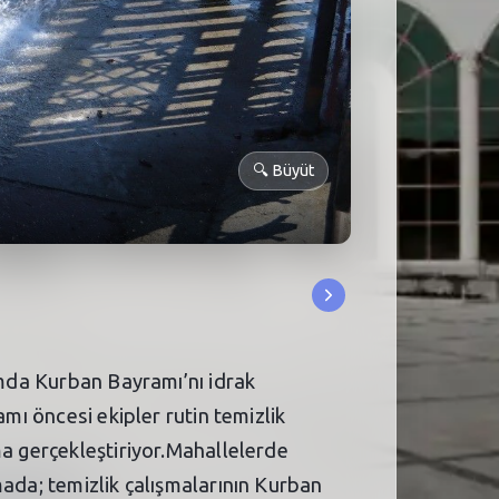
🔍
Büyüt
amda Kurban Bayramı’nı idrak
mı öncesi ekipler rutin temizlik
ma gerçekleştiriyor.Mahallelerde
mada; temizlik çalışmalarının Kurban