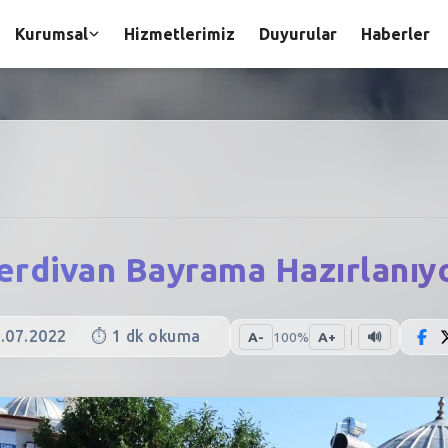
Kurumsal
Hizmetlerimiz
Duyurular
Haberler
erdivan Bayrama Hazırlanıy
.07.2022
⏱️
1
dk okuma
A-
100
%
A+
🔊