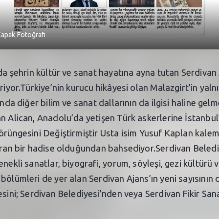
 Kapak Fotoğrafı
da şehrin kültür ve sanat hayatına ayna tutan Serdivan A
riyor.Türkiye’nin kurucu hikâyesi olan Malazgirt’in yaln
nda diğer bilim ve sanat dallarının da ilgisi haline gelm
n Alican, Anadolu’da yetişen Türk askerlerine İstanbul
örüngesini Değiştirmiştir Usta isim Yusuf Kaplan kaleme
turan bir hadise olduğundan bahsediyor.Serdivan Beledi
nekli sanatlar, biyografi, yorum, söyleşi, gezi kültürü v
bölümleri de yer alan Serdivan Ajans’ın yeni sayısının 
esini; Serdivan Belediyesi’nden veya Serdivan Fikir Sa