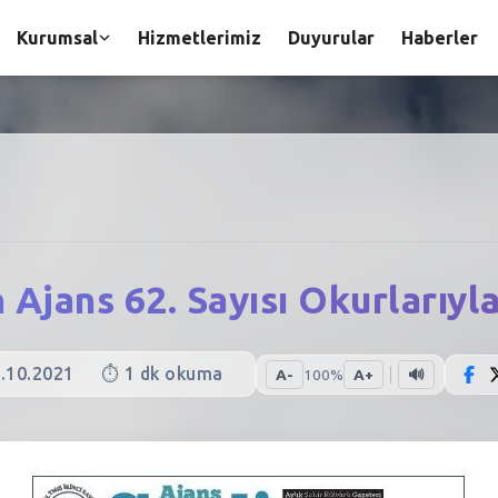
Kurumsal
Hizmetlerimiz
Duyurular
Haberler
 Ajans 62. Sayısı Okurlarıyl
.10.2021
⏱️
1
dk okuma
A-
100
%
A+
🔊