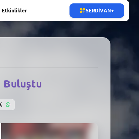
Etkinlikler
SERDIVAN+
a Buluştu