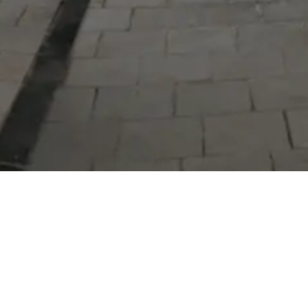
Serdivan Belediyesi
Arabacıalanı Mah. No: 328, Serdivan /
Sakarya