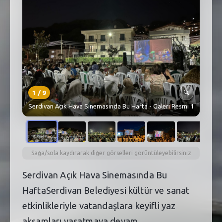
SEBİK
E
NÖBETÇI ECZANELER
SABSIS - AFET
TRAFIKPARK
1
/
9
🔍
KÜREK
Serdivan Açık Hava Sinemasında Bu Hafta - Galeri Resmi 1
PARKLAR
PAZAR YERLERI
Sağa/sola kaydırarak diğer görselleri görüntüleyebilirsiniz
ATIK YÖNETIM
Serdivan Açık Hava Sinemasında Bu
PLANETARYUM
HaftaSerdivan Belediyesi kültür ve sanat
etkinlikleriyle vatandaşlara keyifli yaz
akşamları yaşatmaya devam