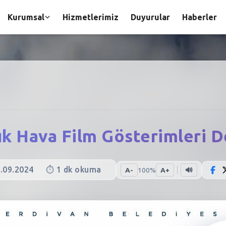
Kurumsal
Hizmetlerimiz
Duyurular
Haberler
ık Hava Film Gösterimleri 
.09.2024
⏱️
1
dk okuma
A-
100
%
A+
🔊