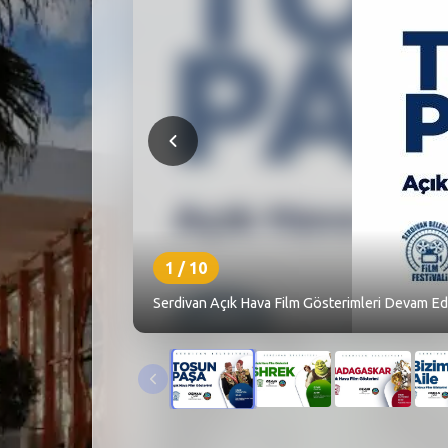
1
/
10
Serdivan Açık Hava Film Gösterimleri Devam Edi