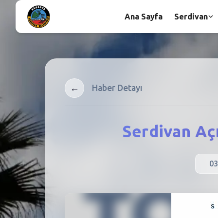
Ana Sayfa
Serdivan
←
Haber Detayı
Serdivan Aç
03