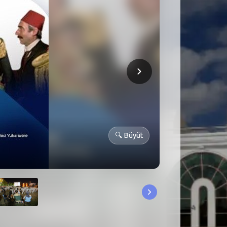
🔍
Büyüt