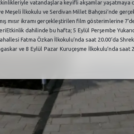
tkinlikleriyle vatandaşlara keyifli akşamlar yaşatmaya
 ve Meşeli İlkokulu ve Serdivan Millet Bahçesi’nde gerçe
ış mısır ikramı gerçekleştirilen film gösterimlerine 7’
mleriEtkinlik dahilinde bu hafta; 5 Eylül Perşembe Yukar
hallesi Fatma Özkan İlkokulu’nda saat 20.00’da Shrek,
skar ve 8 Eylül Pazar Kuruçeşme İlkokulu’nda saat 20.