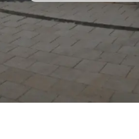
Serdivan Belediyesi
Arabacıalanı Mah. No: 328,
Serdivan / Sakarya