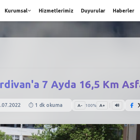
Kurumsal
Hizmetlerimiz
Duyurular
Haberler
rdivan'a 7 Ayda 16,5 Km Asf
.07.2022
⏱️
1
dk okuma
A-
100
%
A+
🔊