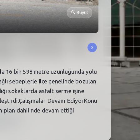
🔍
Büyüt
amda 16 bin 598 metre uzunluğunda yolu
ğlı sebeplerle ilçe genelinde bozulan
ığı sokaklarda asfalt serme işine
çekleştirdi.Çalışmalar Devam EdiyorKonu
en plan dahilinde devam ettiği