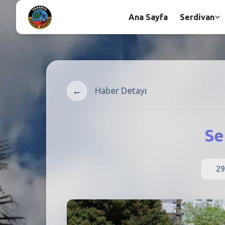
Ana Sayfa
Serdivan
←
Haber Detayı
Se
29