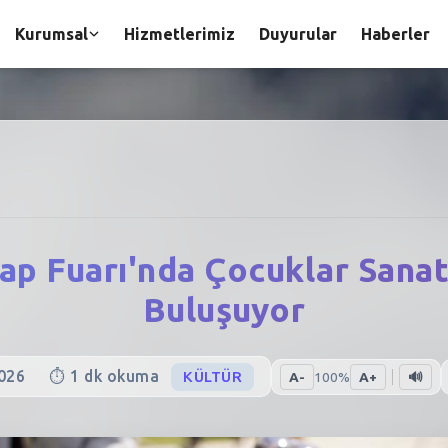
Kurumsal
Hizmetlerimiz
Duyurular
Haberler
tap Fuarı'nda Çocuklar Sana
Buluşuyor
026
⏱️
1
dk okuma
KÜLTÜR
A-
100
%
A+
🔊