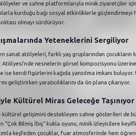
ölyeler ve sahne platformlarıyla minik ziyaretçiler içi
arla kurduğu bağı sosyal etkinliklerle güçlendirmeyi he
 noktası olmayı sürdürüyor.
ışmalarında Yeteneklerini Sergiliyor
sanat atölyeleri, farklı yaş gruplarından çocukların k
Atölyesi'nde nesnelerin görsel kompozisyonu üzerine ç
e ise kendi figürlerini kağıda yansıtma imkanı buluyor
ını geliştirirken yaratıcılıklarını da ön plana çıkarıyor.
yle Kültürel Miras Geleceğe Taşınıyor
n kültürel gelişimini destekleyen sahne gösterileri de 
“Çok Bilmiş İbiş” kukla oyunu, minik izleyicilere keyifl
atımla keşfeden çocuklar, fuar atmosferinde hem öğre