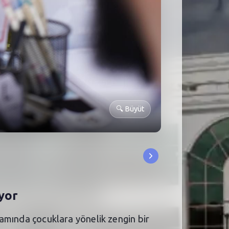
🔍
Büyüt
yor
psamında çocuklara yönelik zengin bir