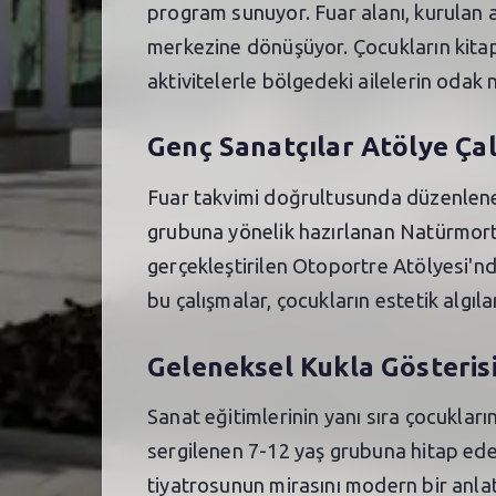
program sunuyor. Fuar alanı, kurulan at
merkezine dönüşüyor. Çocukların kitapl
aktivitelerle bölgedeki ailelerin odak
Genç Sanatçılar Atölye Çal
Fuar takvimi doğrultusunda düzenlenen 
grubuna yönelik hazırlanan Natürmort 
gerçekleştirilen Otoportre Atölyesi'nd
bu çalışmalar, çocukların estetik algılar
Geleneksel Kukla Gösterisi
Sanat eğitimlerinin yanı sıra çocukları
sergilenen 7-12 yaş grubuna hitap eden 
tiyatrosunun mirasını modern bir anl