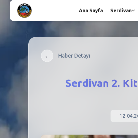
Ana Sayfa
Serdivan
←
Haber Detayı
Serdivan 2. Ki
12.04.2