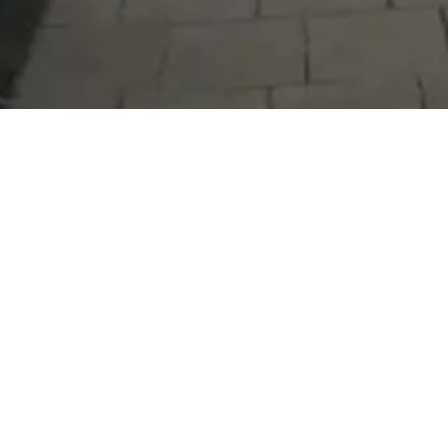
Serdivan Belediyesi
Arabacıalanı Mah. No: 328, Serdivan /
Sakarya
Tel:
444 54 50
E-posta:
info@serdivan.bel.tr
Hizmetlerimizi daha kolay kullanmak için mobil
uygulamalarımızı indirin.