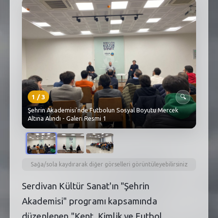
SEBİK
E
NÖBETÇI ECZANELER
SABSIS - AFET
TRAFIKPARK
KÜREK
1
/
3
🔍
Şehrin Akademisi'nde Futbolun Sosyal Boyutu Mercek
PARKLAR
Altına Alındı - Galeri Resmi 1
PAZAR YERLERI
ATIK YÖNETIM
Sağa/sola kaydırarak diğer görselleri görüntüleyebilirsiniz
PLANETARYUM
Serdivan Kültür Sanat'ın "Şehrin
Akademisi" programı kapsamında
düzenlenen "Kent, Kimlik ve Futbol