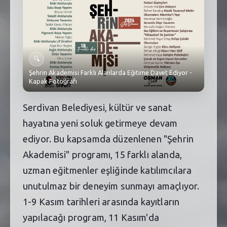
SEBİK
E
NÖBETÇI ECZANELER
SABSIS - AFET
🔍
Şehrin Akademisi Farklı Alanlarda Eğitime Davet Ediyor -
TRAFIKPARK
Kapak Fotoğrafı
KÜREK
Serdivan Belediyesi, kültür ve sanat
PARKLAR
hayatına yeni soluk getirmeye devam
ediyor. Bu kapsamda düzenlenen "Şehrin
PAZAR YERLERI
Akademisi" programı, 15 farklı alanda,
ATIK YÖNETIM
uzman eğitmenler eşliğinde katılımcılara
unutulmaz bir deneyim sunmayı amaçlıyor.
PLANETARYUM
1-9 Kasım tarihleri arasında kayıtların
yapılacağı program, 11 Kasım'da