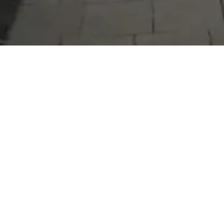
Serdivan Belediyesi
Arabacıalanı Mah. No: 328, Serdivan /
Sakarya
Tel:
444 54 50
E-posta:
info@serdivan.bel.tr
Hizmetlerimizi daha kolay kullanmak için mobil
uygulamalarımızı indirin.