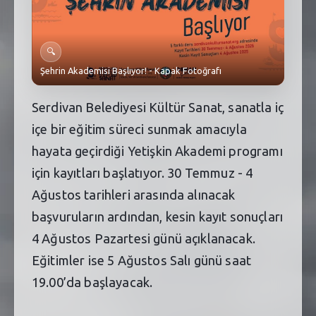
SEBİK
E
NÖBETÇI ECZANELER
🔍
Şehrin Akademisi Başlıyor! - Kapak Fotoğrafı
SABSIS - AFET
TRAFIKPARK
Serdivan Belediyesi Kültür Sanat, sanatla iç
içe bir eğitim süreci sunmak amacıyla
KÜREK
hayata geçirdiği Yetişkin Akademi programı
PARKLAR
için kayıtları başlatıyor. 30 Temmuz - 4
Ağustos tarihleri arasında alınacak
PAZAR YERLERI
başvuruların ardından, kesin kayıt sonuçları
ATIK YÖNETIM
4 Ağustos Pazartesi günü açıklanacak.
PLANETARYUM
Eğitimler ise 5 Ağustos Salı günü saat
19.00’da başlayacak.