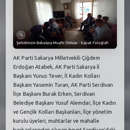
SEBİK
E
NÖBETÇI ECZANELER
SABSIS - AFET
🔍
TRAFIKPARK
Şehidimizin Babasına Misafir Oldular - Kapak Fotoğrafı
KÜREK
AK Parti Sakarya Milletvekili Çiğdem
Erdoğan Atabek, AK Parti Sakarya İl
PARKLAR
Başkanı Yunus Tever, İl Kadın Kolları
PAZAR YERLERI
Başkanı Yasemin Turan, AK Parti Serdivan
İlçe Başkanı Burak Erken, Serdivan
ATIK YÖNETIM
Belediye Başkanı Yusuf Alemdar, İlçe Kadın
PLANETARYUM
ve Gençlik Kolları Başkanları, İlçe yönetim
kurulu üyeleri, muhtarlar ve mahalle
başkanlarından oluşan heyet Serdivan’daki