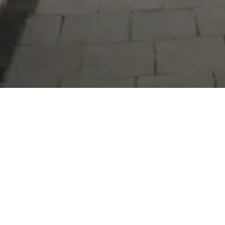
Serdivan Belediyesi
Arabacıalanı Mah. No: 328, Serdivan /
Sakarya
Tel:
444 54 50
E-posta:
info@serdivan.bel.tr