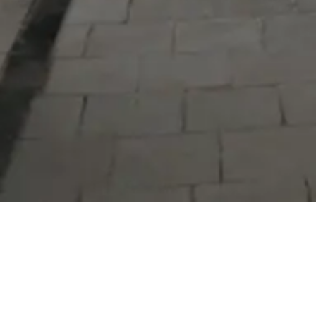
Serdivan Belediyesi
Arabacıalanı Mah. No: 328, Serdivan /