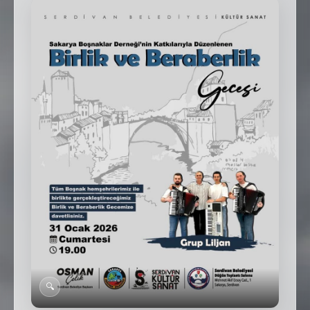
SEBİK
E
NÖBETÇI ECZANELER
SABSIS - AFET
TRAFIKPARK
KÜREK
PARKLAR
PAZAR YERLERI
ATIK YÖNETIM
PLANETARYUM
🔍