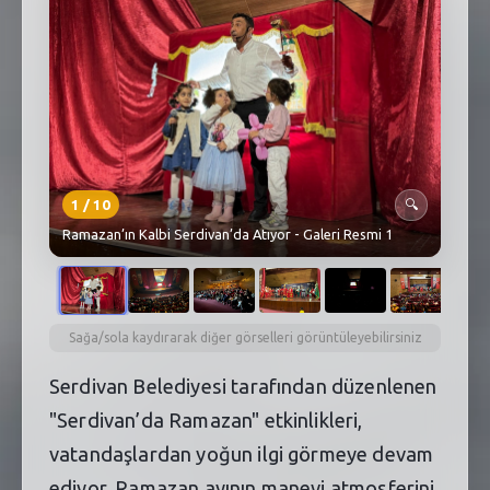
SEBİK
E
NÖBETÇI ECZANELER
SABSIS - AFET
TRAFIKPARK
1
/
10
🔍
KÜREK
Ramazan’ın Kalbi Serdivan’da Atıyor - Galeri Resmi 1
PARKLAR
PAZAR YERLERI
Sağa/sola kaydırarak diğer görselleri görüntüleyebilirsiniz
ATIK YÖNETIM
Serdivan Belediyesi tarafından düzenlenen
PLANETARYUM
"Serdivan’da Ramazan" etkinlikleri,
vatandaşlardan yoğun ilgi görmeye devam
ediyor. Ramazan ayının manevi atmosferini