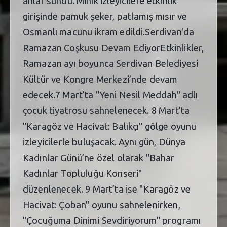
anlar sundu. Minik izleyicilere etkinlik
girişinde pamuk şeker, patlamış mısır ve
Osmanlı macunu ikram edildi.Serdivan'da
Ramazan Coşkusu Devam EdiyorEtkinlikler,
Ramazan ayı boyunca Serdivan Belediyesi
Kültür ve Kongre Merkezi’nde devam
edecek.7 Mart’ta "Yeni Nesil Meddah" adlı
çocuk tiyatrosu sahnelenecek. 8 Mart’ta
"Karagöz ve Hacivat: Balıkçı" gölge oyunu
izleyicilerle buluşacak. Aynı gün, Dünya
Kadınlar Günü’ne özel olarak "Bahar
Kadınlar Topluluğu Konseri"
düzenlenecek. 9 Mart’ta ise "Karagöz ve
Hacivat: Çoban" oyunu sahnelenirken,
"Çocuğuma Dinimi Sevdiriyorum" programı