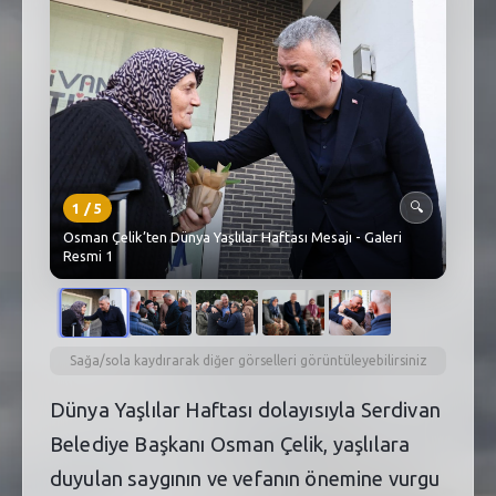
SEBİK
E
NÖBETÇI ECZANELER
SABSIS - AFET
TRAFIKPARK
1
/
5
🔍
KÜREK
Osman Çelik’ten Dünya Yaşlılar Haftası Mesajı - Galeri
Resmi 1
PARKLAR
PAZAR YERLERI
ATIK YÖNETIM
Sağa/sola kaydırarak diğer görselleri görüntüleyebilirsiniz
PLANETARYUM
Dünya Yaşlılar Haftası dolayısıyla Serdivan
Belediye Başkanı Osman Çelik, yaşlılara
duyulan saygının ve vefanın önemine vurgu