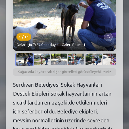
SEBİK
E
NÖBETÇI ECZANELER
SABSIS - AFET
1
/
11
🔍
TRAFIKPARK
Onlar İçin 7/24 Sahadayız - Galeri Resmi 1
KÜREK
PARKLAR
Sağa/sola kaydırarak diğer görselleri görüntüleyebilirsiniz
PAZAR YERLERI
Serdivan Belediyesi Sokak Hayvanları
Destek Ekipleri sokak hayvanlarının artan
ATIK YÖNETIM
sıcaklılardan en az şekilde etkilenmeleri
PLANETARYUM
için seferber oldu. Belediye ekipleri,
mevsim normallerinin üzerinde seyreden