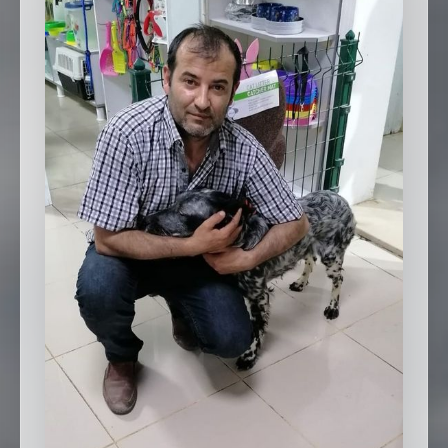
SEBİK
E
NÖBETÇI ECZANELER
SABSIS - AFET
TRAFIKPARK
KÜREK
PARKLAR
PAZAR YERLERI
ATIK YÖNETIM
PLANETARYUM