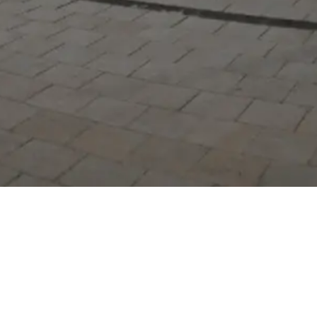
Serdivan Belediyesi
Arabacıalanı Mah. No: 328,
Serdivan / Sakarya
Tel:
444 54 50
E-posta:
info@serdivan.bel.tr