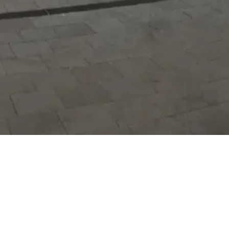
Hizmetlerimizi daha kolay kullanmak
için mobil uygulamalarımızı indirin.