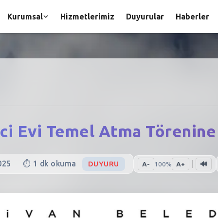
Kurumsal
Hizmetlerimiz
Duyurular
Haberler
ci Evi Temel Atma Törenine
025
⏱️
1
dk okuma
DUYURU
A-
100
%
A+
🔊