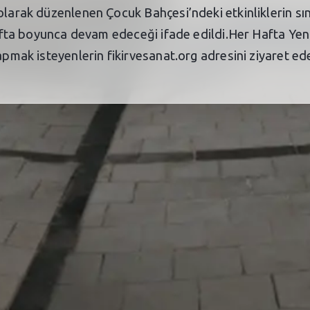
olarak düzenlenen Çocuk Bahçesi’ndeki etkinliklerin sını
hafta boyunca devam edeceği ifade edildi.Her Hafta Yeni
apmak isteyenlerin fikirvesanat.org adresini ziyaret edeb