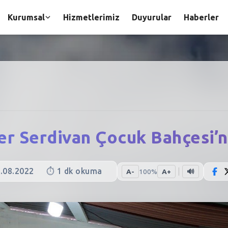
Kurumsal
Hizmetlerimiz
Duyurular
Haberler
ler Serdivan Çocuk Bahçesi’n
.08.2022
⏱️
1
dk okuma
A-
100
%
A+
🔊