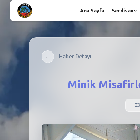
Ana Sayfa
Serdivan
←
Haber Detayı
Minik Misafir
03