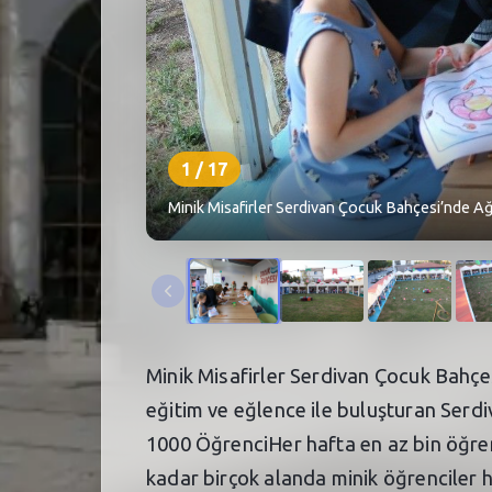
1
/
17
Minik Misafirler Serdivan Çocuk Bahçesi’nde Ağı
Minik Misafirler Serdivan Çocuk Bahçe
eğitim ve eğlence ile buluşturan Serdi
1000 ÖğrenciHer hafta en az bin öğren
kadar birçok alanda minik öğrenciler h