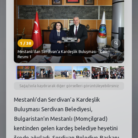
SEBİK
E
NÖBETÇI ECZANELER
SABSIS - AFET
1
/
38
🔍
TRAFIKPARK
Mestanlı’dan Serdivan’a Kardeşlik Buluşması - Galeri
Resmi 1
KÜREK
PARKLAR
PAZAR YERLERI
Sağa/sola kaydırarak diğer görselleri görüntüleyebilirsiniz
Mestanlı’dan Serdivan’a Kardeşlik
ATIK YÖNETIM
Buluşması Serdivan Belediyesi,
PLANETARYUM
Bulgaristan’ın Mestanlı (Momçilgrad)
kentinden gelen kardeş belediye heyetini
ilçede ağırladı. Serdivan Belediye Başkanı