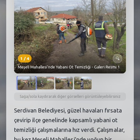
SEBİK
E
NÖBETÇI ECZANELER
SABSIS - AFET
TRAFIKPARK
1
/
4
🔍
KÜREK
Meşeli Mahallesi’nde Yabani Ot Temizliği - Galeri Resmi 1
PARKLAR
PAZAR YERLERI
Sağa/sola kaydırarak diğer görselleri görüntüleyebilirsiniz
ATIK YÖNETIM
Serdivan Belediyesi, güzel havaları fırsata
PLANETARYUM
çevirip ilçe genelinde kapsamlı yabani ot
temizliği çalışmalarına hız verdi. Çalışmalar,
bu kez Meşeli Mahallesi’nde yoğun bir