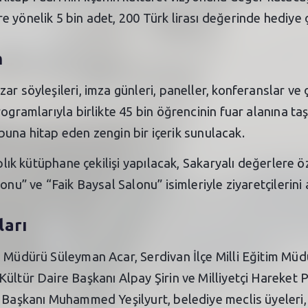
yönelik 5 bin adet, 200 Türk lirası değerinde hediye çe
m
ar söyleşileri, imza günleri, paneller, konferanslar ve 
ogramlarıyla birlikte 45 bin öğrencinin fuar alanına ta
rubuna hitap eden zengin bir içerik sunulacak.
aplık kütüphane çekilişi yapılacak, Sakaryalı değerlere 
onu” ve “Faik Baysal Salonu” isimleriyle ziyaretçilerini
ları
m Müdürü Süleyman Acar, Serdivan İlçe Milli Eğitim Müd
ültür Daire Başkanı Alpay Şirin ve Milliyetçi Hareket P
ı Başkanı Muhammed Yeşilyurt, belediye meclis üyeleri