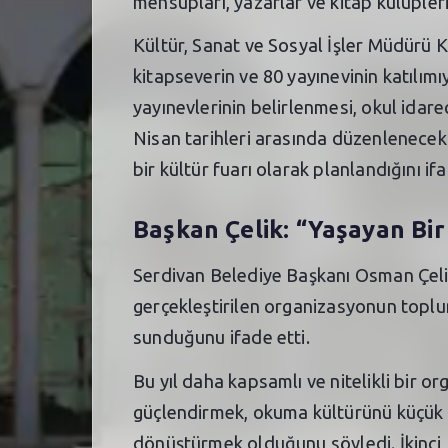
mensupları, yazarlar ve kitap kulüpler
Kültür, Sanat ve Sosyal İşler Müdürü 
kitapseverin ve 80 yayınevinin katılımıy
yayınevlerinin belirlenmesi, okul idarec
Nisan tarihleri arasında düzenlenecek 
bir kültür fuarı olarak planlandığını ifa
Başkan Çelik: “Yaşayan Bi
Serdivan Belediye Başkanı Osman Çelik 
gerçekleştirilen organizasyonun toplu
sunduğunu ifade etti.
Bu yıl daha kapsamlı ve nitelikli bir o
güçlendirmek, okuma kültürünü küçük 
dönüştürmek olduğunu söyledi. İkinci Ki