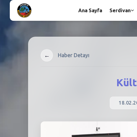
Ana Sayfa
Serdivan
←
Haber Detayı
Kül
18.02.2