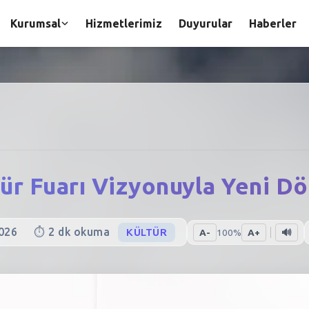
Kurumsal
Hizmetlerimiz
Duyurular
Haberler
tür Fuarı Vizyonuyla Yeni D
026
⏱️
2
dk okuma
KÜLTÜR
A-
100
%
A+
🔊