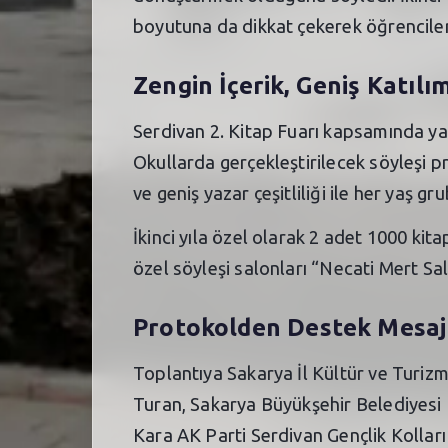
boyutuna da dikkat çekerek öğrencilere 
Zengin İçerik, Geniş Katılı
Serdivan 2. Kitap Fuarı kapsamında yaz
Okullarda gerçekleştirilecek söyleşi pr
ve geniş yazar çeşitliliği ile her yaş g
İkinci yıla özel olarak 2 adet 1000 kit
özel söyleşi salonları “Necati Mert Sal
Protokolden Destek Mesaj
Toplantıya Sakarya İl Kültür ve Turiz
Turan, Sakarya Büyükşehir Belediyesi K
Kara AK Parti Serdivan Gençlik Kollar