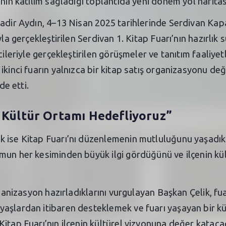
inin katılım sağladığı toplantıda yeni dönem yol harita
Kadir Aydın, 4–13 Nisan 2025 tarihlerinde Serdivan Kap
la gerçekleştirilen Serdivan 1. Kitap Fuarı’nın hazırlık s
ileriyle gerçekleştirilen görüşmeler ve tanıtım faaliyetl
ikinci fuarın yalnızca bir kitap satış organizasyonu de
de etti.
r Kültür Ortamı Hedefliyoruz”
ise Kitap Fuarı’nı düzenlemenin mutluluğunu yaşadıklar
mun her kesiminden büyük ilgi gördüğünü ve ilçenin kül
rganizasyon hazırladıklarını vurgulayan Başkan Çelik, fu
yaşlardan itibaren desteklemek ve fuarı yaşayan bir k
tap Fuarı’nın ilçenin kültürel vizyonuna değer katacağı