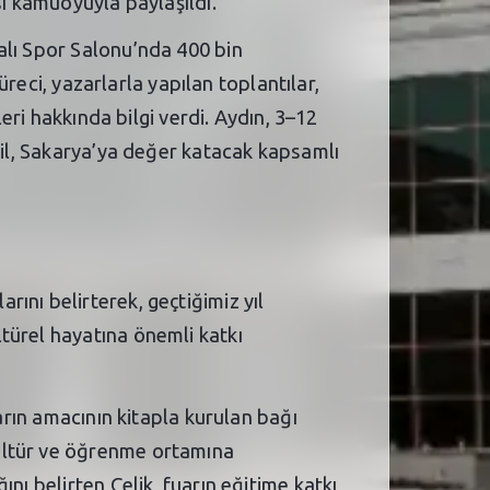
sı kamuoyuyla paylaşıldı.
alı Spor Salonu’nda 400 bin
üreci, yazarlarla yapılan toplantılar,
eri hakkında bilgi verdi. Aydın, 3–12
ğil, Sakarya’ya değer katacak kapsamlı
ını belirterek, geçtiğimiz yıl
türel hayatına önemli katkı
arın amacının kitapla kurulan bağı
ültür ve öğrenme ortamına
nı belirten Çelik, fuarın eğitime katkı