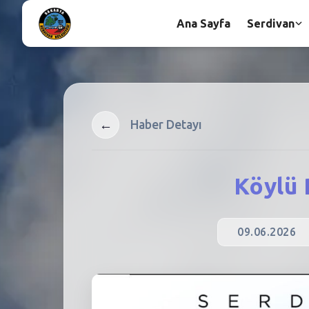
Ana Sayfa
Serdivan
←
Haber Detayı
Köylü 
09.06.2026