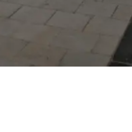
Serdivan Belediyesi
Arabacıalanı Mah. No: 328,
Serdivan / Sakarya
Tel:
444 54 50
E-posta:
info@serdivan.bel.tr