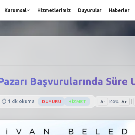
Kurumsal
Hizmetlerimiz
Duyurular
Haberler
Pazarı Başvurularında Süre U
⏱️
1
dk okuma
DUYURU
HIZMET
A-
100
%
A+