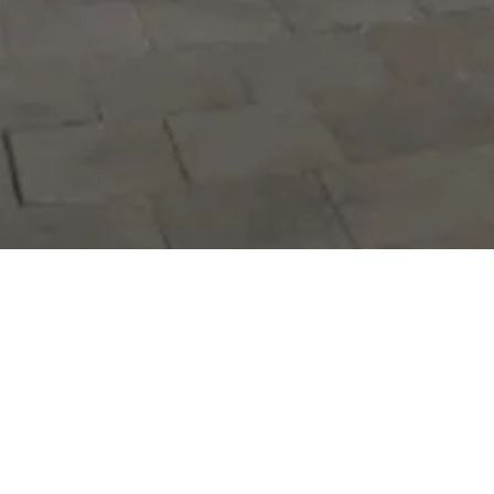
Hizmetlerimizi daha kolay kullanmak
için mobil uygulamalarımızı indirin.