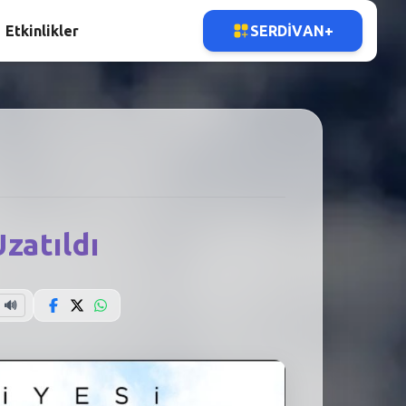
Etkinlikler
SERDIVAN+
zatıldı
🔊