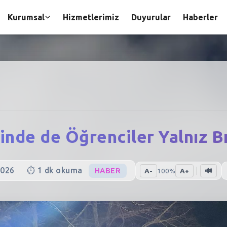
Kurumsal
Hizmetlerimiz
Duyurular
Haberler
inde de Öğrenciler Yalnız B
2026
⏱️
1
dk okuma
HABER
A-
100
%
A+
🔊