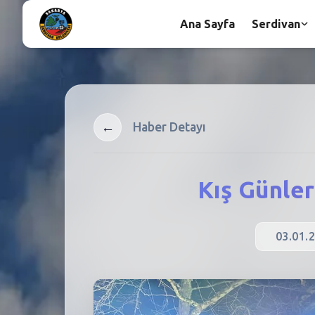
Ana Sayfa
Serdivan
←
Haber Detayı
Kış Günler
03.01.