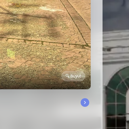
🔍
Büyüt