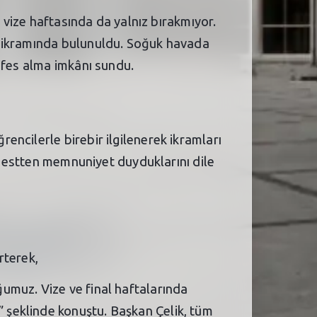
i vize haftasında da yalnız bırakmıyor.
a ikramında bulunuldu. Soğuk havada
efes alma imkânı sundu.
ncilerle birebir ilgilenerek ikramları
k jestten memnuniyet duyduklarını dile
rterek,
umuz. Vize ve final haftalarında
 şeklinde konuştu. Başkan Çelik, tüm