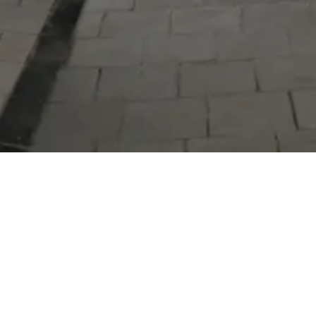
Serdivan Belediyesi
Arabacıalanı Mah. No: 328, Serdivan /
Sakarya
Tel:
444 54 50
E-posta:
info@serdivan.bel.tr