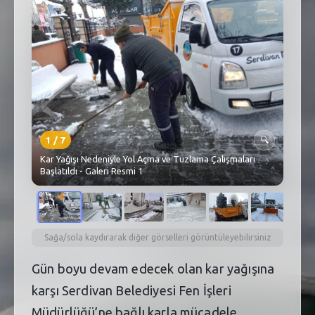
SEBİK
E
NÖBETÇI ECZANELER
SABSIS - AFET
TRAFIKPARK
KÜREK
1
/
7
🔍
Kar Yağışı Nedeniyle Yol Açma ve Tuzlama Çalışmaları
PARKLAR
Başlatıldı - Galeri Resmi 1
PAZAR YERLERI
ATIK YÖNETIM
Sağa/sola kaydırarak diğer görselleri görüntüleyebilirsiniz
PLANETARYUM
Gün boyu devam edecek olan kar yağışına
karşı Serdivan Belediyesi Fen İşleri
Müdürlüğü’ne bağlı karla mücadele