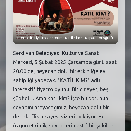
SEBİK
E
NÖBETÇI ECZANELER
SABSIS - AFET
🔍
İnteraktif Tiyatro Gösterimi: Katil Kim? - Kapak Fotoğrafı
TRAFIKPARK
Serdivan Belediyesi Kültür ve Sanat
KÜREK
Merkezi, 5 Şubat 2025 Çarşamba günü saat
PARKLAR
20.00'de, heyecan dolu bir etkinliğe ev
sahipliği yapacak. "KATİL KİM?" adlı
PAZAR YERLERI
interaktif tiyatro oyunu! Bir cinayet, beş
ATIK YÖNETIM
şüpheli... Ama katil kim? İşte bu sorunun
cevabını arayacağımız, heyecan dolu bir
PLANETARYUM
dedektiflik hikayesi sizleri bekliyor. Bu
özgün etkinlik, seyircilerin aktif bir şekilde