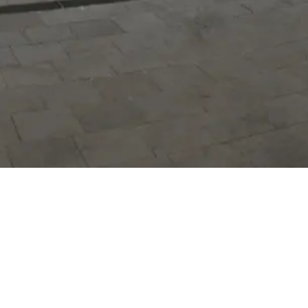
Hizmetlerimizi daha kolay kullanmak
için mobil uygulamalarımızı indirin.