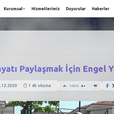
Kurumsal
Hizmetlerimiz
Duyurular
Haberler
yatı Paylaşmak İçin Engel 
.12.2020
⏱️
1
dk okuma
A-
100
%
A+
🔊