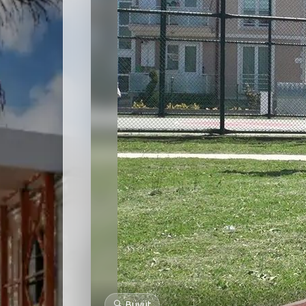
🔍
Büyüt