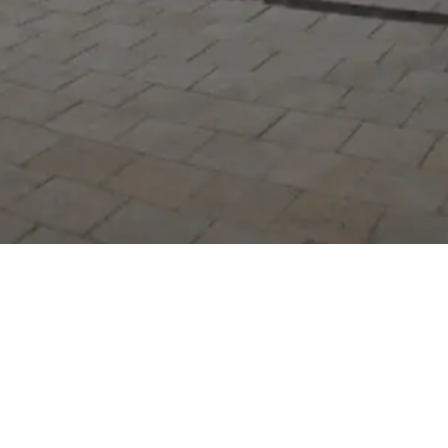
Serdivan Belediyesi
Arabacıalanı Mah. No: 328,
Serdivan / Sakarya
Tel:
444 54 50
E-posta:
info@serdivan.bel.tr