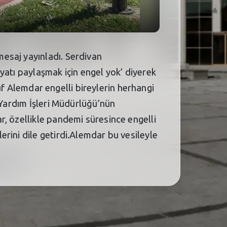
esaj yayınladı. Serdivan
yatı paylaşmak için engel yok’ diyerek
suf Alemdar engelli bireylerin herhangi
 Yardım İşleri Müdürlüğü’nün
r, özellikle pandemi süresince engelli
rini dile getirdi.Alemdar bu vesileyle