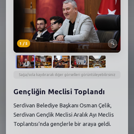
SEBİK
E
NÖBETÇI ECZANELER
SABSIS - AFET
1
/
5
🔍
TRAFIKPARK
KÜREK
PARKLAR
Sağa/sola kaydırarak diğer görselleri görüntüleyebilirsiniz
PAZAR YERLERI
Gençliğin Meclisi Toplandı
ATIK YÖNETIM
Serdivan Belediye Başkanı Osman Çelik,
PLANETARYUM
Serdivan Gençlik Meclisi Aralık Ayı Meclis
Toplantısı’nda gençlerle bir araya geldi.