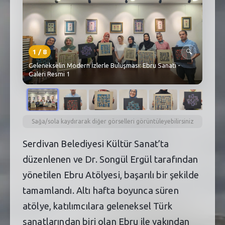
SEBİK
E
NÖBETÇI ECZANELER
SABSIS - AFET
1
/
8
🔍
Gelenekselin Modern İzlerle Buluşması: Ebru Sanatı -
TRAFIKPARK
Galeri Resmi 1
KÜREK
PARKLAR
Sağa/sola kaydırarak diğer görselleri görüntüleyebilirsiniz
PAZAR YERLERI
Serdivan Belediyesi Kültür Sanat’ta
düzenlenen ve Dr. Songül Ergül tarafından
ATIK YÖNETIM
yönetilen Ebru Atölyesi, başarılı bir şekilde
PLANETARYUM
tamamlandı. Altı hafta boyunca süren
atölye, katılımcılara geleneksel Türk
sanatlarından biri olan Ebru ile yakından