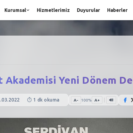
Kurumsal
Hizmetlerimiz
Duyurular
Haberler
at Akademisi Yeni Dönem Der
.03.2022
⏱️
1
dk okuma
A-
100
%
A+
🔊