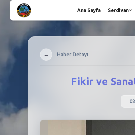
Ana Sayfa
Serdivan
←
Haber Detayı
Fikir ve San
08