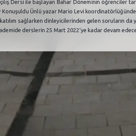
ılış Dersi ile başlayan Bahar Döneminin öğrenciler tara
y Konuşuldu Ünlü yazar Mario Levi koordinatörlüğünde
katılım sağlarken dinleyicilerinden gelen soruların da ya
kademide derslerin 25 Mart 2022’ye kadar devam edeceği