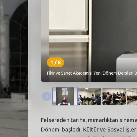
1
/
8
Fikir ve Sanat Akademisi Yeni Dönem Dersleri Ba
Felsefeden tarihe, mimarlıktan sinemay
Dönemi başladı. Kültür ve Sosyal İşler