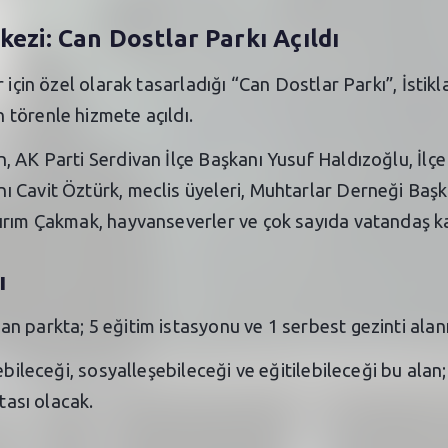
kezi: Can Dostlar Parkı Açıldı
r için özel olarak tasarladığı “Can Dostlar Parkı”, İst
törenle hizmete açıldı.
 AK Parti Serdivan İlçe Başkanı Yusuf Haldızoğlu, İlçe 
 Cavit Öztürk, meclis üyeleri, Muhtarlar Derneği Başk
ırım Çakmak, hayvanseverler ve çok sayıda vatandaş kat
ı
n parkta; 5 eğitim istasyonu ve 1 serbest gezinti alan
ebileceği, sosyalleşebileceği ve eğitilebileceği bu ala
tası olacak.