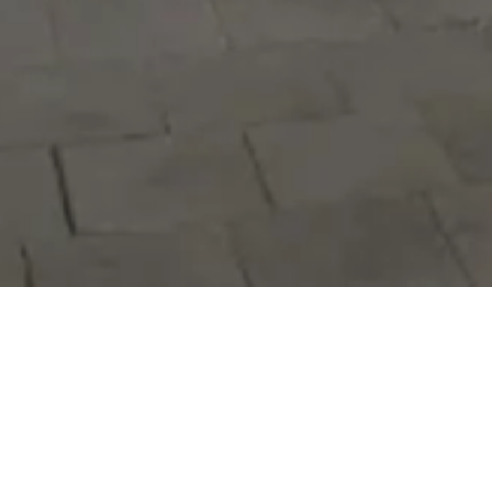
Hizmetlerimizi daha kolay kullanmak
için mobil uygulamalarımızı indirin.