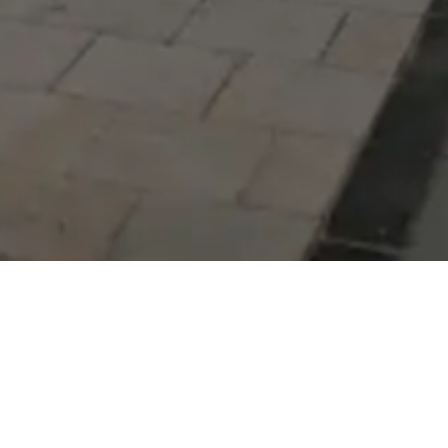
Serdivan Belediyesi
Arabacıalanı Mah. No: 328,
Serdivan / Sakarya
Tel:
444 54 50
E-posta:
info@serdivan.bel.tr