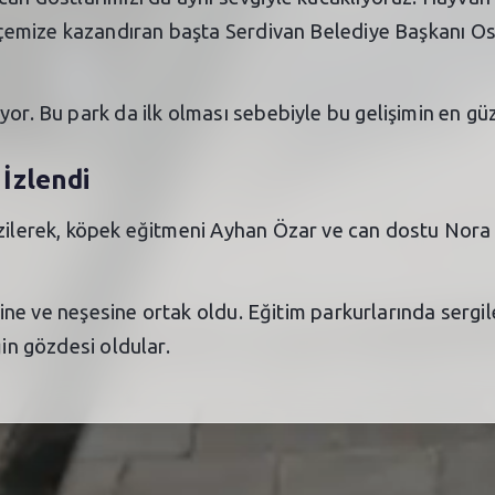
 ilçemize kazandıran başta Serdivan Belediye Başkanı 
or. Bu park da ilk olması sebebiyle bu gelişimin en güz
 İzlendi
zilerek, köpek eğitmeni Ayhan Özar ve can dostu Nora t
jisine ve neşesine ortak oldu. Eğitim parkurlarında serg
ğin gözdesi oldular.