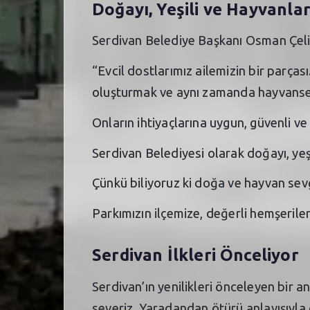
Doğayı, Yeşili ve Hayvanla
Serdivan Belediye Başkanı Osman Çelik
“Evcil dostlarımız ailemizin bir parça
oluşturmak ve aynı zamanda hayvanseve
Onların ihtiyaçlarına uygun, güvenli 
Serdivan Belediyesi olarak doğayı, ye
Çünkü biliyoruz ki doğa ve hayvan sevg
Parkımızın ilçemize, değerli hemşeriler
Serdivan İlkleri Önceliyor
Serdivan’ın yenilikleri önceleyen bir
severiz, Yaradandan ötürü anlayışıyla 