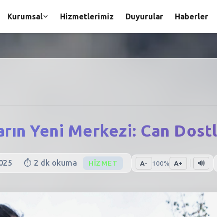
Kurumsal
Hizmetlerimiz
Duyurular
Haberler
rın Yeni Merkezi: Can Dostl
025
⏱️
2
dk okuma
HIZMET
A-
100
%
A+
🔊