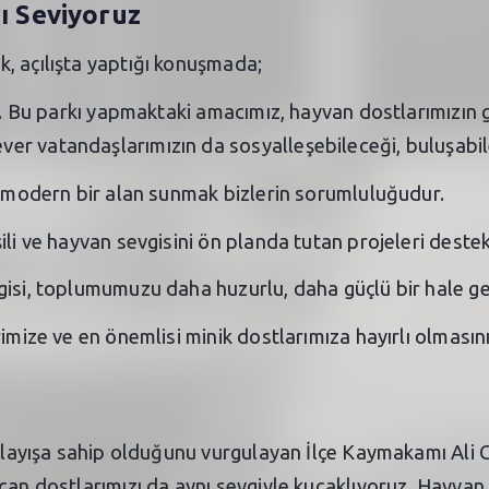
rı Seviyoruz
, açılışta yaptığı konuşmada;
sı. Bu parkı yapmaktaki amacımız, hayvan dostlarımızın g
r vatandaşlarımızın da sosyalleşebileceği, buluşabil
ve modern bir alan sunmak bizlerin sorumluluğudur.
şili ve hayvan sevgisini ön planda tutan projeleri des
isi, toplumumuzu daha huzurlu, daha güçlü bir hale get
imize ve en önemlisi minik dostlarımıza hayırlı olmasını
 anlayışa sahip olduğunu vurgulayan İlçe Kaymakamı Ali
can dostlarımızı da aynı sevgiyle kucaklıyoruz. Hayvan