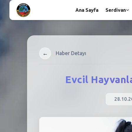
Ana Sayfa
Serdivan
←
Haber Detayı
Evcil Hayvanla
28.10.2