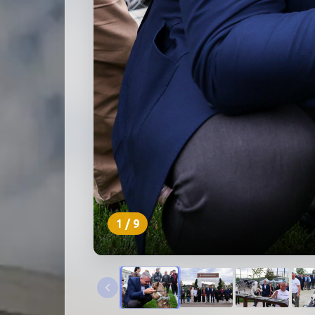
1
/
9