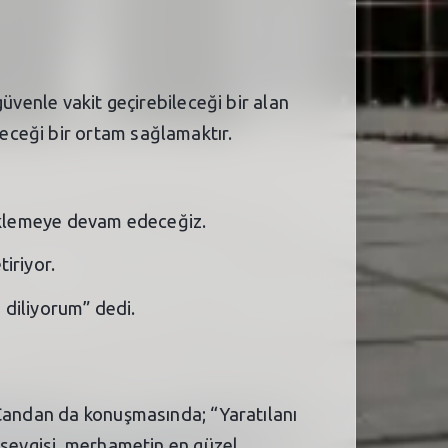
üvenle vakit geçirebileceği bir alan
eceği bir ortam sağlamaktır.
teklemeye devam edeceğiz.
iriyor.
 diliyorum” dedi.
 Candan da konuşmasında; “Yaratılanı
 sevgisi, merhametin en güzel