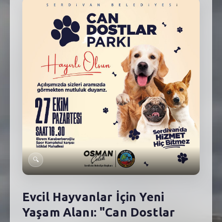
SEBİK
E
NÖBETÇI ECZANELER
SABSIS - AFET
TRAFIKPARK
KÜREK
PARKLAR
PAZAR YERLERI
ATIK YÖNETIM
🔍
PLANETARYUM
Evcil Hayvanlar İçin Yeni
Yaşam Alanı: "Can Dostlar