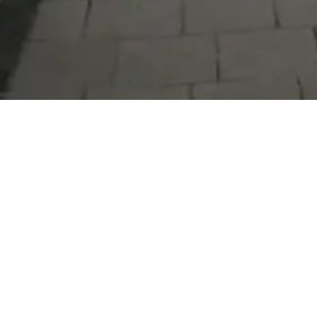
Serdivan Belediyesi
Arabacıalanı Mah. No: 328, Serdivan /
Sakarya
Tel:
444 54 50
E-posta:
info@serdivan.bel.tr
Hizmetlerimizi daha kolay kullanmak için mobil