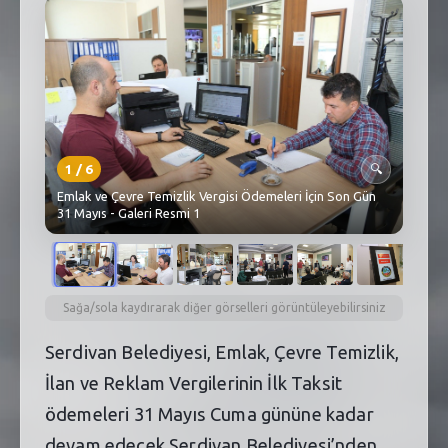
SEBİK
E
NÖBETÇI ECZANELER
SABSIS - AFET
TRAFIKPARK
1
/
6
🔍
KÜREK
Emlak ve Çevre Temizlik Vergisi Ödemeleri İçin Son Gün
31 Mayıs - Galeri Resmi 1
PARKLAR
PAZAR YERLERI
Sağa/sola kaydırarak diğer görselleri görüntüleyebilirsiniz
ATIK YÖNETIM
Serdivan Belediyesi, Emlak, Çevre Temizlik,
PLANETARYUM
İlan ve Reklam Vergilerinin İlk Taksit
ödemeleri 31 Mayıs Cuma gününe kadar
devam edecek.Serdivan Belediyesi’nden