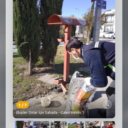
SEBİK
E
NÖBETÇI ECZANELER
SABSIS - AFET
TRAFIKPARK
KÜREK
PARKLAR
PAZAR YERLERI
ATIK YÖNETIM
1
/
7
PLANETARYUM
🔍
Ekipler Onlar İçin Sahada - Galeri Resmi 1