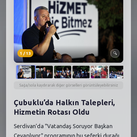
SEBİK
E
NÖBETÇI ECZANELER
SABSIS - AFET
TRAFIKPARK
1
/
13
🔍
KÜREK
PARKLAR
PAZAR YERLERI
Sağa/sola kaydırarak diğer görselleri görüntüleyebilirsiniz
ATIK YÖNETIM
Çubuklu’da Halkın Talepleri,
Hizmetin Rotası Oldu
PLANETARYUM
Serdivan’da "Vatandaş Soruyor Başkan
Cevaplıyor" programının bu seferki durağı