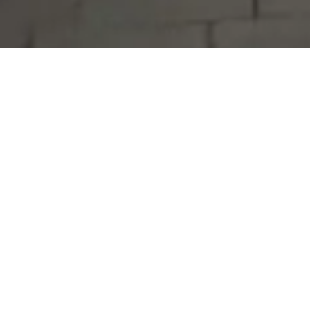
Serdivan Belediyesi
Arabacıalanı Mah. No: 328, Serdivan /
Sakarya
Tel:
444 54 50
E-posta:
info@serdivan.bel.tr
Hizmetlerimizi daha kolay kullanmak için mobil
uygulamalarımızı indirin.