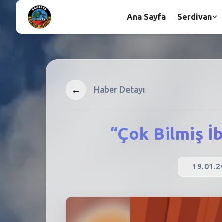
Ana Sayfa
Serdivan
←
Haber Detayı
“Çok Bilmiş İ
19.01.2