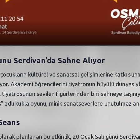
unu Serdivan’da Sahne Alıyor
çocukların kültürel ve sanatsal gelişimlerine katkı su
yor. Akademi öğrencilerini tiyatronun büyülü dünyasıy
iyatrosunun sevilen figürlerinden biri sahneye taşını
ş” adlı kukla oyunu, minik sanatseverlere unutulmaz an
 Seans
olarak planlanan bu etkinlik, 20 Ocak Salı günü Serdiva