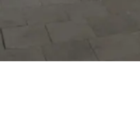
Hizmetlerimizi daha kolay kullanmak
için mobil uygulamalarımızı indirin.