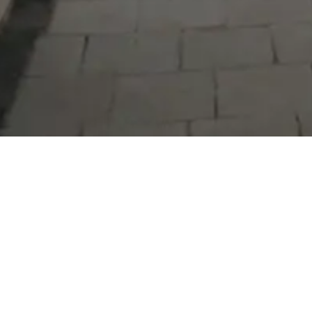
©
2026
Serdivan Belediyesi. Tüm hakları saklıdır. |
KVKK