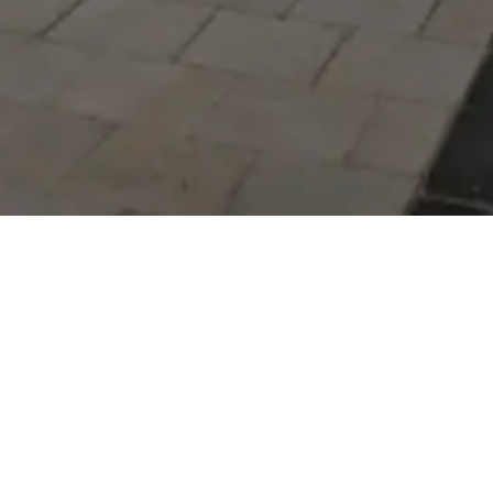
Serdivan Belediyesi
Arabacıalanı Mah. No: 328,
Serdivan / Sakarya
Tel:
444 54 50
E-posta:
info@serdivan.bel.tr