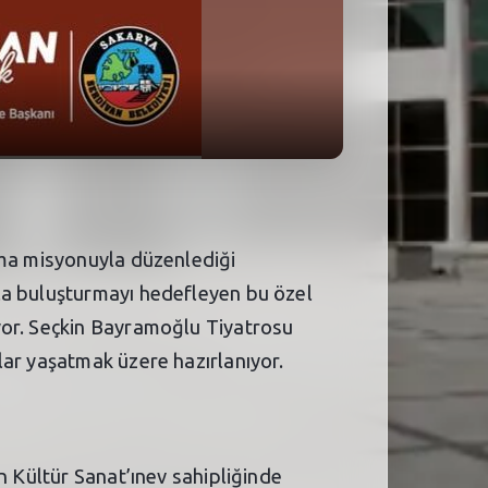
nma misyonuyla düzenlediği
la buluşturmayı hedefleyen bu özel
yor. Seçkin Bayramoğlu Tiyatrosu
lar yaşatmak üzere hazırlanıyor.
n Kültür Sanat’ınev sahipliğinde