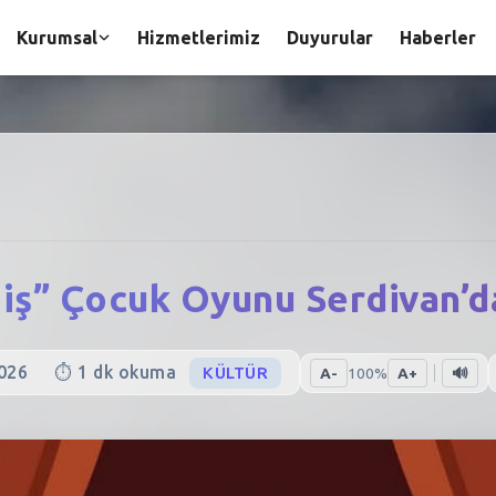
Kurumsal
Hizmetlerimiz
Duyurular
Haberler
biş” Çocuk Oyunu Serdivan’d
026
⏱️
1
dk okuma
KÜLTÜR
A-
100
%
A+
🔊