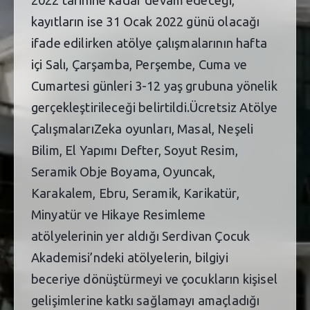
2022 tarihine kadar devam edeceği,
kayıtların ise 31 Ocak 2022 günü olacağı
ifade edilirken atölye çalışmalarının hafta
içi Salı, Çarşamba, Perşembe, Cuma ve
Cumartesi günleri 3-12 yaş grubuna yönelik
gerçekleştirileceği belirtildi.Ücretsiz Atölye
ÇalışmalarıZeka oyunları, Masal, Neşeli
Bilim, El Yapımı Defter, Soyut Resim,
Seramik Obje Boyama, Oyuncak,
Karakalem, Ebru, Seramik, Karikatür,
Minyatür ve Hikaye Resimleme
atölyelerinin yer aldığı Serdivan Çocuk
Akademisi’ndeki atölyelerin, bilgiyi
beceriye dönüştürmeyi ve çocukların kişisel
gelişimlerine katkı sağlamayı amaçladığı