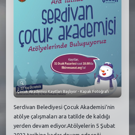
SEBİK
E
NÖBETÇI ECZANELER
SABSIS - AFET
TRAFIKPARK
KÜREK
PARKLAR
🔍
PAZAR YERLERI
Çocuk Akademisi Kayıtları Başlıyor - Kapak Fotoğrafı
ATIK YÖNETIM
Serdivan Belediyesi Çocuk Akademisi’nin
PLANETARYUM
atölye çalışmaları ara tatilde de kaldığı
yerden devam ediyor.Atölyelerin 5 Şubat