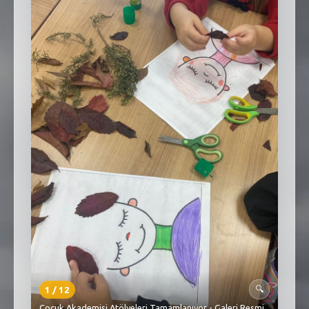
SEBİK
E
NÖBETÇI ECZANELER
SABSIS - AFET
TRAFIKPARK
KÜREK
PARKLAR
PAZAR YERLERI
ATIK YÖNETIM
PLANETARYUM
1
/
12
🔍
Çocuk Akademisi Atölyeleri Tamamlanıyor - Galeri Resmi