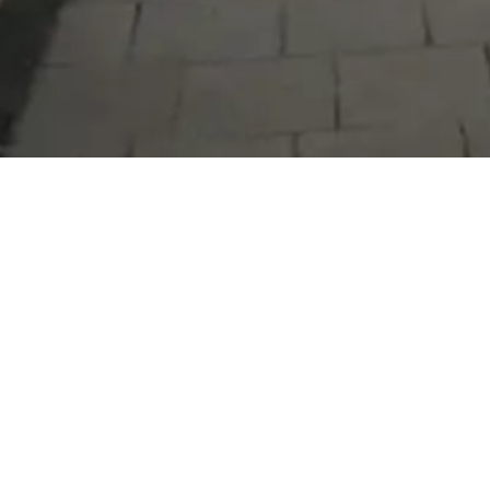
Serdivan Belediyesi
Arabacıalanı Mah. No: 328, Serdivan /
Sakarya
Tel:
444 54 50
E-posta:
info@serdivan.bel.tr
Hizmetlerimizi daha kolay kullanmak için mobil