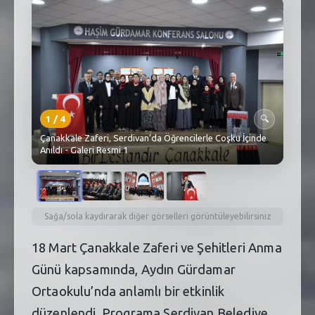
SEBİK
E
NÖBETÇI ECZANELER
SABSIS - AFET
TRAFIKPARK
1
/
4
🔍
KÜREK
Çanakkale Zaferi, Serdivan’da Öğrencilerle Coşku İçinde
Anıldı - Galeri Resmi 1
PARKLAR
PAZAR YERLERI
Sağa/sola kaydırarak diğer görselleri görüntüleyebilirsiniz
ATIK YÖNETIM
18 Mart Çanakkale Zaferi ve Şehitleri Anma
PLANETARYUM
Günü kapsamında, Aydın Gürdamar
Ortaokulu’nda anlamlı bir etkinlik
düzenlendi. Programa Serdivan Belediye