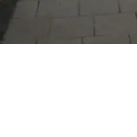
Serdivan Belediyesi
Arabacıalanı Mah. No: 328, Serdivan /
Sakarya
Tel:
444 54 50
E-posta:
info@serdivan.bel.tr
Hizmetlerimizi daha kolay kullanmak için mobil