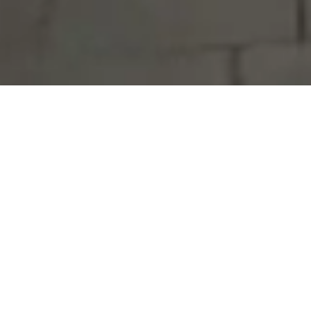
Serdivan Belediyesi
Arabacıalanı Mah. No: 328, Serdivan /
Sakarya
Tel:
444 54 50
E-posta:
info@serdivan.bel.tr
Hizmetlerimizi daha kolay kullanmak için mobil
uygulamalarımızı indirin.