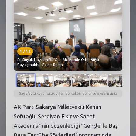
SEBİK
E
NÖBETÇI ECZANELER
SABSIS - AFET
TRAFIKPARK
1
/
12
🔍
KÜREK
En Büyük Hayalim Bir Gün Abilerimle O Kürsüyü
Paylaşmaktı - Galeri Resmi 1
PARKLAR
PAZAR YERLERI
Sağa/sola kaydırarak diğer görselleri görüntüleyebilirsiniz
ATIK YÖNETIM
AK Parti Sakarya Milletvekili Kenan
PLANETARYUM
Sofuoğlu Serdivan Fikir ve Sanat
Akademisi”nin düzenlediği “Gençlerle Baş
Başa Tecrübe Söyleşileri” programında,