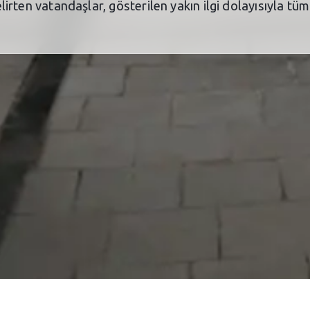
belirten vatandaşlar, gösterilen yakın ilgi dolayısıyla tü