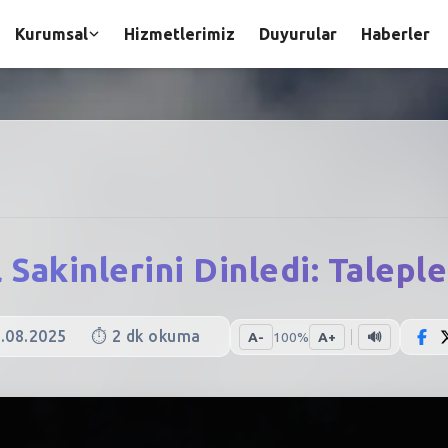
Kurumsal
Hizmetlerimiz
Duyurular
Haberler
 Sakinlerini Dinledi: Talepl
.08.2025
⏱️
2
dk okuma
A-
100
%
A+
🔊