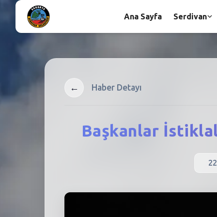
Ana Sayfa
Serdivan
←
Haber Detayı
Başkanlar İstiklal
22