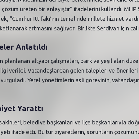
 çözüm üreten bir anlayıştır” ifadelerini kullandı. MHP
ek, “Cumhur İttifakı’nın temelinde millete hizmet vardı
katlanarak artmasını sağlıyor. Birlikte Serdivan için 
eler Anlatıldı
in planlanan altyapı çalışmaları, park ve yeşil alan düze
lgi verildi. Vatandaşlardan gelen talepleri ve önerileri 
nı vurguladı. Yerel yönetimlerin asli görevinin, vatandaş
iyet Yarattı
kinleri, belediye başkanları ve ilçe başkanlarıyla doğ
i ifade etti. Bu tür ziyaretlerin, sorunların çözümünü