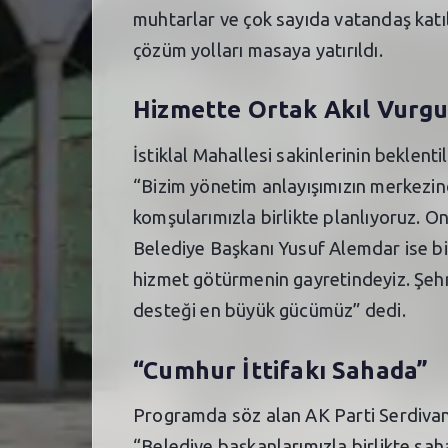
muhtarlar ve çok sayıda vatandaş katıl
çözüm yolları masaya yatırıldı.
Hizmette Ortak Akıl Vurg
İstiklal Mahallesi sakinlerinin beklen
“Bizim yönetim anlayışımızın merkezind
komşularımızla birlikte planlıyoruz. On
Belediye Başkanı Yusuf Alemdar ise bir
hizmet götürmenin gayretindeyiz. Şehri
desteği en büyük gücümüz” dedi.
“Cumhur İttifakı Sahada”
Programda söz alan AK Parti Serdivan İ
“Belediye başkanlarımızla birlikte sah