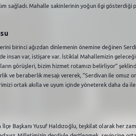
ım sağladı. Mahalle sakinlerinin yoğun ilgi gösterdiği
usu
tilerini birinci ağızdan dinlemenin önemine değinen Se
e insan var, istişare var. İstiklal Mahallemizin geleceğ
ların görüşleri, bizim hizmet rotamızı belirliyor” şekl
lik ve beraberlik mesajı vererek, “Serdivan ile omuz o
mizi ortak akılla ve uyum içinde yöneterek daha da ile
lçe Başkanı Yusuf Haldızoğlu, teşkilat olarak her zaman
adayız. Milletimizin derdiyle dertlenmek, sevincine ort