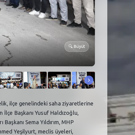
🔍
Büyüt
, ilçe genelindeki saha ziyaretlerine
an İlçe Başkanı Yusuf Haldızoğlu,
ları Başkanı Sema Yıldırım, MHP
med Yeşilyurt, meclis üyeleri,