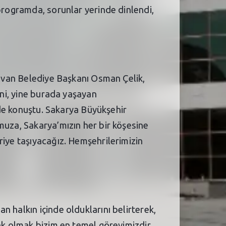
 programda, sorunlar yerinde dinlendi,
rdivan Belediye Başkanı Osman Çelik,
ini, yine burada yaşayan
inde konuştu. Sakarya Büyükşehir
muza, Sakarya’mızın her bir köşesine
riye taşıyacağız. Hemşehrilerimizin
 halkın içinde olduklarını belirterek,
ak olmak bizim en temel görevimizdir.