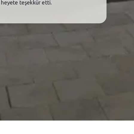
m heyete teşekkür etti.