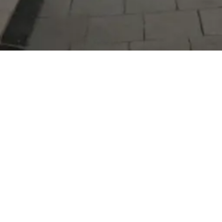
Serdivan Belediyesi
Arabacıalanı Mah. No: 328, Serdivan /
Sakarya
Tel:
444 54 50
E-posta:
info@serdivan.bel.tr
Hizmetlerimizi daha kolay kullanmak için mobil
uygulamalarımızı indirin.