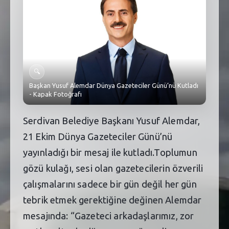
SEBİK
E
NÖBETÇI ECZANELER
SABSIS - AFET
🔍
TRAFIKPARK
Başkan Yusuf Alemdar Dünya Gazeteciler Günü’nü Kutladı
- Kapak Fotoğrafı
KÜREK
Serdivan Belediye Başkanı Yusuf Alemdar,
PARKLAR
21 Ekim Dünya Gazeteciler Günü’nü
PAZAR YERLERI
yayınladığı bir mesaj ile kutladı.Toplumun
ATIK YÖNETIM
gözü kulağı, sesi olan gazetecilerin özverili
çalışmalarını sadece bir gün değil her gün
PLANETARYUM
tebrik etmek gerektiğine değinen Alemdar
mesajında: “Gazeteci arkadaşlarımız, zor