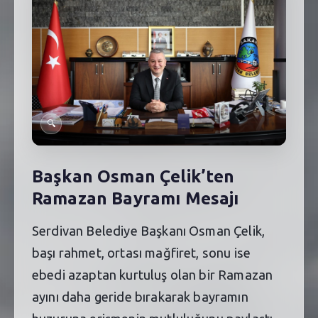
SEBİK
E
NÖBETÇI ECZANELER
SABSIS - AFET
TRAFIKPARK
🔍
KÜREK
PARKLAR
Başkan Osman Çelik’ten
Ramazan Bayramı Mesajı
PAZAR YERLERI
Serdivan Belediye Başkanı Osman Çelik,
ATIK YÖNETIM
başı rahmet, ortası mağfiret, sonu ise
PLANETARYUM
ebedi azaptan kurtuluş olan bir Ramazan
ayını daha geride bırakarak bayramın