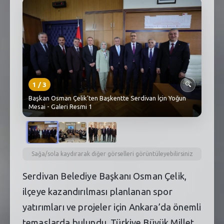
SEBİK
E
NÖBETÇI ECZANELER
SABSIS - AFET
TRAFIKPARK
1
/
3
🔍
KÜREK
Başkan Osman Çelik’ten Başkentte Serdivan İçin Yoğun
Mesai - Galeri Resmi 1
PARKLAR
PAZAR YERLERI
Sağa/sola kaydırarak diğer görselleri görüntüleyebilirsiniz
ATIK YÖNETIM
Serdivan Belediye Başkanı Osman Çelik,
PLANETARYUM
ilçeye kazandırılması planlanan spor
yatırımları ve projeler için Ankara’da önemli
temaslarda bulundu. Türkiye Büyük Millet