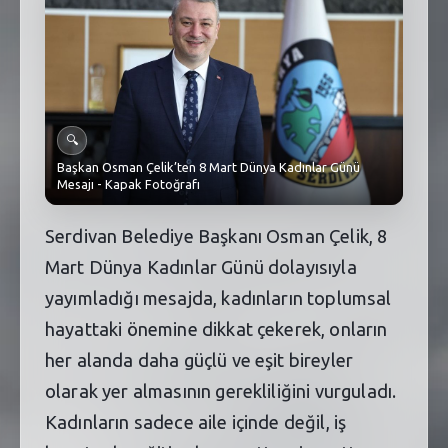
SEBİK
E
NÖBETÇI ECZANELER
SABSIS - AFET
🔍
TRAFIKPARK
Başkan Osman Çelik’ten 8 Mart Dünya Kadınlar Günü
Mesajı - Kapak Fotoğrafı
KÜREK
Serdivan Belediye Başkanı Osman Çelik, 8
PARKLAR
Mart Dünya Kadınlar Günü dolayısıyla
PAZAR YERLERI
yayımladığı mesajda, kadınların toplumsal
ATIK YÖNETIM
hayattaki önemine dikkat çekerek, onların
her alanda daha güçlü ve eşit bireyler
PLANETARYUM
olarak yer almasının gerekliliğini vurguladı.
Kadınların sadece aile içinde değil, iş