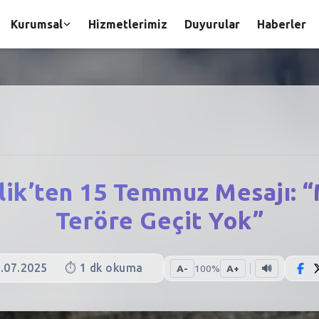
Kurumsal
Hizmetlerimiz
Duyurular
Haberler
k’ten 15 Temmuz Mesajı: “M
Teröre Geçit Yok”
.07.2025
⏱️
1
dk okuma
A-
100
%
A+
🔊