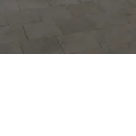
Hizmetlerimizi daha kolay kullanmak
için mobil uygulamalarımızı indirin.