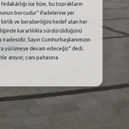
 fedakârlığı ise bize, bu toprakların
ynunun borcudur” ifadelerine yer
birlik ve beraberliğini hedef alan her
iğinde kararlılıkla sürdürüldüğünü
ma iradesidir. Sayın Cumhurbaşkanımızın
nlara yürümeye devam edeceğiz” dedi.
tle anıyor, canı pahasına