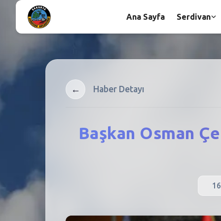
Ana Sayfa
Serdivan
←
Haber Detayı
Başkan Osman Çeli
16