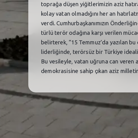
toprağa düşen yiğitlerimizin aziz hatır
kolay vatan olmadığını her an hatırla
verdi. Cumhurbaşkanımızın Önderliğinde
türlü terör odağına karşı verilen müc
belirterek, “15 Temmuz’da yazılan bu d
liderliğinde, terörsüz bir Türkiye ide
Bu vesileyle, vatan uğruna can veren a
demokrasisine sahip çıkan aziz millet