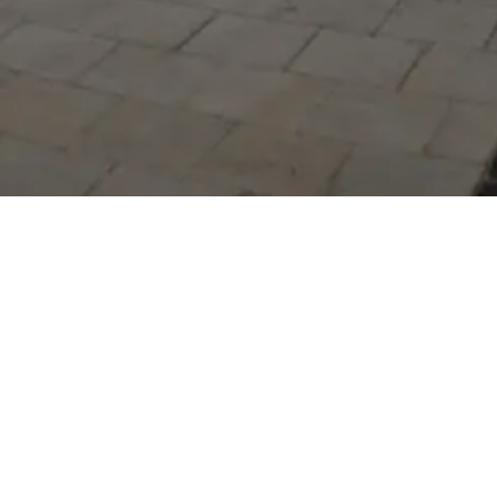
Serdivan Belediyesi
Arabacıalanı Mah. No: 328,
Serdivan / Sakarya
Tel:
444 54 50
E-posta:
info@serdivan.bel.tr