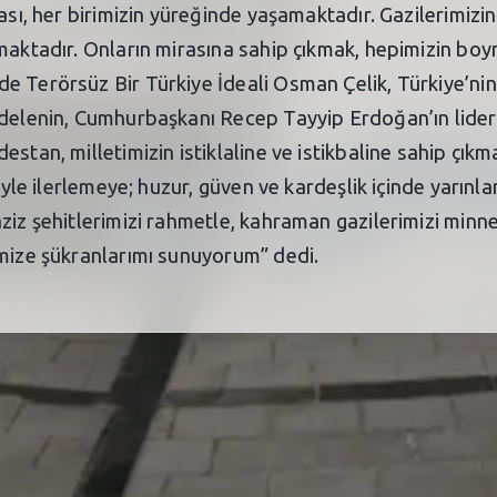
ası, her birimizin yüreğinde yaşamaktadır. Gazilerimizin
tmaktadır. Onların mirasına sahip çıkmak, hepimizin bo
 Terörsüz Bir Türkiye İdeali Osman Çelik, Türkiye’nin 
adelenin, Cumhurbaşkanı Recep Tayyip Erdoğan’ın liderl
estan, milletimizin istiklaline ve istikbaline sahip çık
aliyle ilerlemeye; huzur, güven ve kardeşlik içinde yarı
ziz şehitlerimizi rahmetle, kahraman gazilerimizi minne
imize şükranlarımı sunuyorum” dedi.