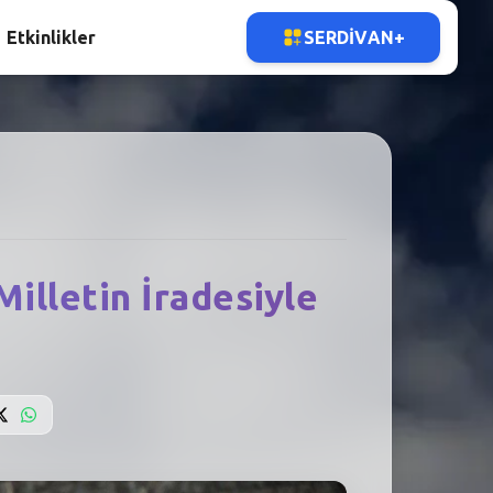
Etkinlikler
SERDIVAN+
illetin İradesiyle