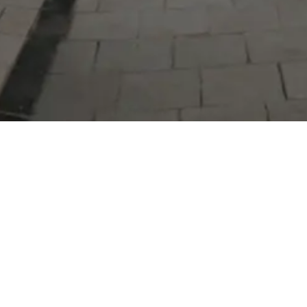
©
2026
Serdivan Belediyesi. Tüm hakları saklıdır. |
KVKK
Site geliştirme: Bilgi İşlem Müdürlüğü