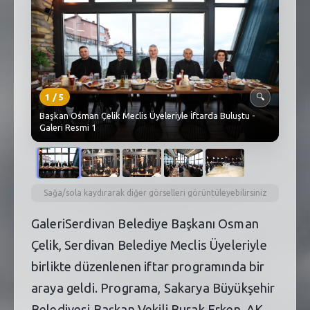
SEBİK
E
NÖBETÇI ECZANELER
SABSIS - AFET
1
/
5
🔍
TRAFIKPARK
Başkan Osman Çelik Meclis Üyeleriyle İftarda Buluştu -
Galeri Resmi 1
KÜREK
PARKLAR
PAZAR YERLERI
Sağa/sola kaydırarak diğer görselleri görüntüleyebilirsiniz
GaleriSerdivan Belediye Başkanı Osman
ATIK YÖNETIM
Çelik, Serdivan Belediye Meclis Üyeleriyle
PLANETARYUM
birlikte düzenlenen iftar programında bir
araya geldi. Programa, Sakarya Büyükşehir
Belediyesi Başkan Vekili Burak Erken, AK