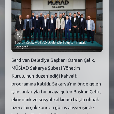
SEBİK
E
NÖBETÇI ECZANELER
SABSIS - AFET
🔍
TRAFIKPARK
Başkan Çelik, MÜSİAD Üyeleriyle Buluştu - Kapak
Fotoğrafı
KÜREK
Serdivan Belediye Başkanı Osman Çelik,
PARKLAR
MÜSİAD Sakarya Şubesi Yönetim
PAZAR YERLERI
Kurulu’nun düzenlediği kahvaltı
ATIK YÖNETIM
programına katıldı. Sakarya’nın önde gelen
iş insanlarıyla bir araya gelen Başkan Çelik,
PLANETARYUM
ekonomik ve sosyal kalkınma başta olmak
üzere birçok konuda görüş alışverişinde